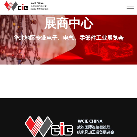
首
展商中心
页
关
于
展
华北地区专业电子、电气、零部件工业展览会
AISO
商
观
中
众
活
心
中
动
新
心
及
闻
联
会
资
系
议
讯
我
们