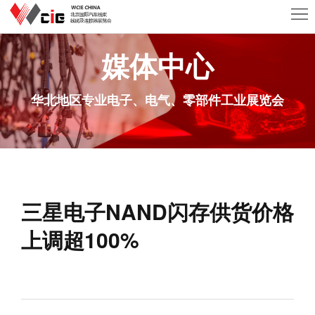
首
页
关
媒体中心
于
展
华北地区专业电子、电气、零部件工业展览会
AISO
商
观
中
众
活
心
中
动
新
三星电子NAND闪存供货价格
心
及
闻
联
上调超100%
会
资
系
议
讯
我
们