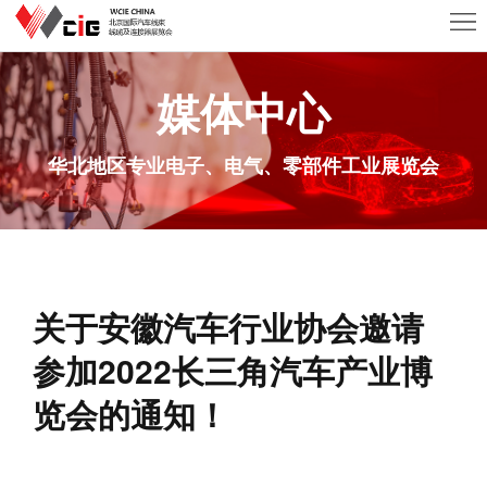
首
页
关
媒体中心
于
展
华北地区专业电子、电气、零部件工业展览会
AISO
商
观
中
众
活
心
中
动
新
关于安徽汽车行业协会邀请
心
及
闻
联
参加2022长三角汽车产业博
会
资
系
览会的通知！
议
讯
我
们